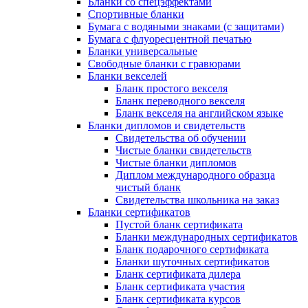
Бланки со спецэффектами
Спортивные бланки
Бумага с водяными знаками (с защитами)
Бумага с флуоресцентной печатью
Бланки универсальные
Свободные бланки с гравюрами
Бланки векселей
Бланк простого векселя
Бланк переводного векселя
Бланк векселя на английском языке
Бланки дипломов и свидетельств
Свидетельства об обучении
Чистые бланки свидетельств
Чистые бланки дипломов
Диплом международного образца
чистый бланк
Свидетельства школьника на заказ
Бланки сертификатов
Пустой бланк сертификата
Бланки международных сертификатов
Бланк подарочного сертификата
Бланки шуточных сертификатов
Бланк сертификата дилера
Бланк сертификата участия
Бланк сертификата курсов