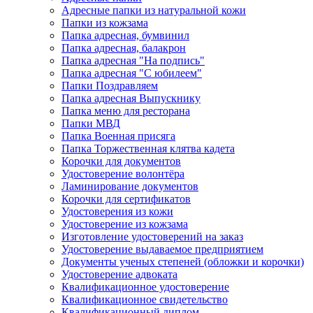
Адресные папки из натуральной кожи
Папки из кожзама
Папка адресная, бумвинил
Папка адресная, балакрон
Папка адресная "На подпись"
Папка адресная "C юбилеем"
Папки Поздравляем
Папка адресная Выпускнику
Папка меню для ресторана
Папки МВД
Папка Военная присяга
Папка Торжественная клятва кадета
Корочки для документов
Удостоверение волонтёра
Ламинирование документов
Корочки для сертификатов
Удостоверения из кожи
Удостоверение из кожзама
Изготовление удостоверений на заказ
Удостоверение выдаваемое предприятием
Документы ученых степеней (обложки и корочки)
Удостоверение адвоката
Квалификационное удостоверение
Квалификационное свидетельство
Квалификационный диплом