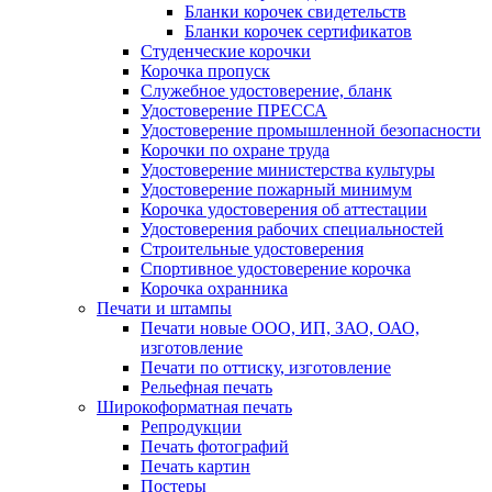
Бланки корочек свидетельств
Бланки корочек сертификатов
Студенческие корочки
Корочка пропуск
Служебное удостоверение, бланк
Удостоверение ПРЕССА
Удостоверение промышленной безопасности
Корочки по охране труда
Удостоверение министерства культуры
Удостоверение пожарный минимум
Корочка удостоверения об аттестации
Удостоверения рабочих специальностей
Строительные удостоверения
Спортивное удостоверение корочка
Корочка охранника
Печати и штампы
Печати новые ООО, ИП, ЗАО, ОАО,
изготовление
Печати по оттиску, изготовление
Рельефная печать
Широкоформатная печать
Репродукции
Печать фотографий
Печать картин
Постеры