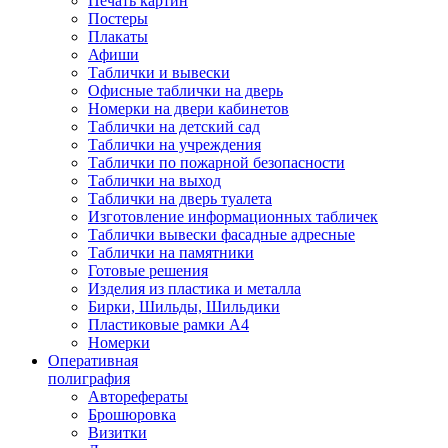
Печать картин
Постеры
Плакаты
Афиши
Таблички и вывески
Офисные таблички на дверь
Номерки на двери кабинетов
Таблички на детский сад
Таблички на учреждения
Таблички по пожарной безопасности
Таблички на выход
Таблички на дверь туалета
Изготовление информационных табличек
Таблички вывески фасадные адресные
Таблички на памятники
Готовые решения
Изделия из пластика и металла
Бирки, Шильды, Шильдики
Пластиковые рамки А4
Номерки
Оперативная
полиграфия
Авторефераты
Брошюровка
Визитки