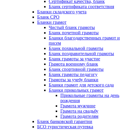
Сертификат качества, бланк
Бланк сертификата соответствия
Бланки складского учета
Бланк СРО
Бланки грамот
Чистый бланк грамоты
Бланк почетной грамоты
Бланки благодарственных грамот и
писем
Бланк похвальной грамоты
Бланк поздравительной грамоты
Бланк грамоты за участие
Грамота военному бланк
Бланк спортивной грамоты
Бланк грамоты педагогу
Грамоты за учебу бланки
Бланки грамот для детского сада
Бланки прикольных грамот
Прикольные грамоты на день
рождения
Грамота мужчине
Грамота на свадьбу
Грамота родителям
Бланк банковской гарантии
БСО туристическая путевка