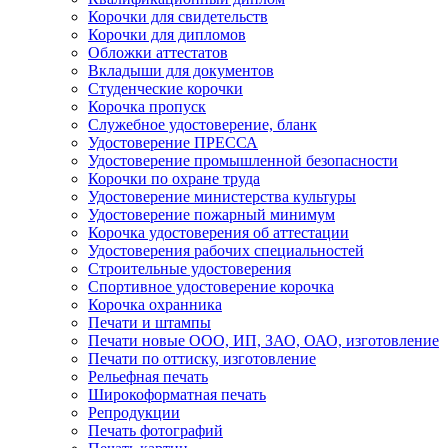
Корочки для свидетельств
Корочки для дипломов
Обложки аттестатов
Вкладыши для документов
Студенческие корочки
Корочка пропуск
Служебное удостоверение, бланк
Удостоверение ПРЕССА
Удостоверение промышленной безопасности
Корочки по охране труда
Удостоверение министерства культуры
Удостоверение пожарный минимум
Корочка удостоверения об аттестации
Удостоверения рабочих специальностей
Строительные удостоверения
Спортивное удостоверение корочка
Корочка охранника
Печати и штампы
Печати новые ООО, ИП, ЗАО, ОАО, изготовление
Печати по оттиску, изготовление
Рельефная печать
Широкоформатная печать
Репродукции
Печать фотографий