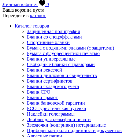
Личный кабинет
0
Ваша корзина пуста
Перейдите в
каталог
Каталог товаров
Защищенная полиграфия
Бланки со спецэффектами
Спортивные бланки
Бумага с водяными знаками (с защитами)
Бумага с флуоресцентной печатью
Бланки универсальные
Свободные бланки с гравюрами
Бланки векселей
Бланки дипломов и свидетельств
Бланки сертификатов
Бланки складского учета
Бланк СРО
Бланки грамот
Бланк банковской гарантии
БСО туристическая путевка
Наклейки голограммы
Лейблы для рельефной печати
Звездочки (конгривки) нотариальные
Приборы контроля подлинности документов
Адресные папки