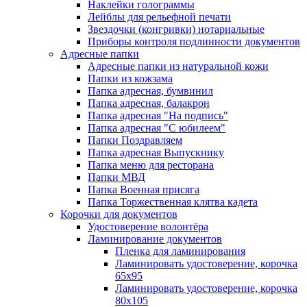
Наклейки голограммы
Лейблы для рельефной печати
Звездочки (конгривки) нотариальные
Приборы контроля подлинности документов
Адресные папки
Адресные папки из натуральной кожи
Папки из кожзама
Папка адресная, бумвинил
Папка адресная, балакрон
Папка адресная "На подпись"
Папка адресная "C юбилеем"
Папки Поздравляем
Папка адресная Выпускнику
Папка меню для ресторана
Папки МВД
Папка Военная присяга
Папка Торжественная клятва кадета
Корочки для документов
Удостоверение волонтёра
Ламинирование документов
Пленка для ламинирования
Ламинировать удостоверение, корочка
65х95
Ламинировать удостоверение, корочка
80х105