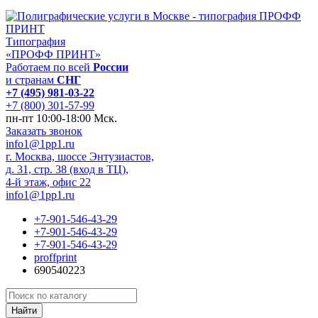
Типография
«ПРОФФ ПРИНТ»
Работаем по всей
России
и странам
СНГ
+7 (495) 981-03-22
+7 (800) 301-57-99
пн-пт 10:00-18:00 Мск.
Заказать звонок
info1@1pp1.ru
г. Москва, шоссе Энтузиастов,
д. 31, стр. 38 (вход в ТЦ),
4-й этаж, офис 22
info1@1pp1.ru
+7-901-546-43-29
+7-901-546-43-29
+7-901-546-43-29
proffprint
690540223