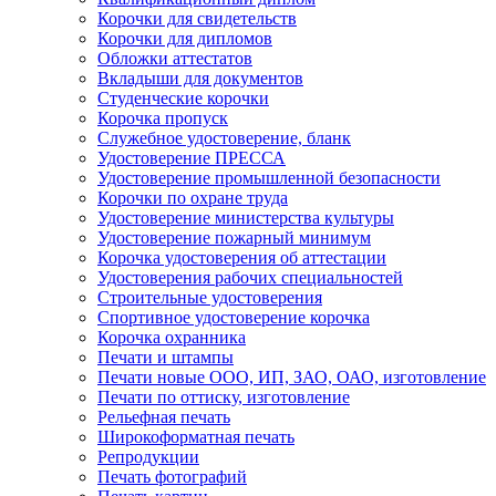
Корочки для свидетельств
Корочки для дипломов
Обложки аттестатов
Вкладыши для документов
Студенческие корочки
Корочка пропуск
Служебное удостоверение, бланк
Удостоверение ПРЕССА
Удостоверение промышленной безопасности
Корочки по охране труда
Удостоверение министерства культуры
Удостоверение пожарный минимум
Корочка удостоверения об аттестации
Удостоверения рабочих специальностей
Строительные удостоверения
Спортивное удостоверение корочка
Корочка охранника
Печати и штампы
Печати новые ООО, ИП, ЗАО, ОАО, изготовление
Печати по оттиску, изготовление
Рельефная печать
Широкоформатная печать
Репродукции
Печать фотографий