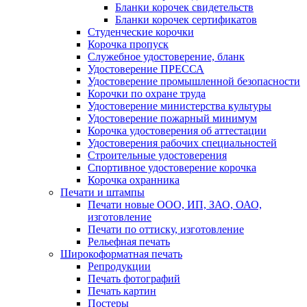
Бланки корочек свидетельств
Бланки корочек сертификатов
Студенческие корочки
Корочка пропуск
Служебное удостоверение, бланк
Удостоверение ПРЕССА
Удостоверение промышленной безопасности
Корочки по охране труда
Удостоверение министерства культуры
Удостоверение пожарный минимум
Корочка удостоверения об аттестации
Удостоверения рабочих специальностей
Строительные удостоверения
Спортивное удостоверение корочка
Корочка охранника
Печати и штампы
Печати новые ООО, ИП, ЗАО, ОАО,
изготовление
Печати по оттиску, изготовление
Рельефная печать
Широкоформатная печать
Репродукции
Печать фотографий
Печать картин
Постеры