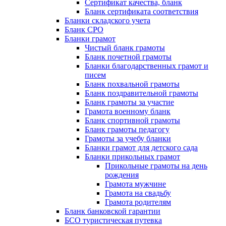
Сертификат качества, бланк
Бланк сертификата соответствия
Бланки складского учета
Бланк СРО
Бланки грамот
Чистый бланк грамоты
Бланк почетной грамоты
Бланки благодарственных грамот и
писем
Бланк похвальной грамоты
Бланк поздравительной грамоты
Бланк грамоты за участие
Грамота военному бланк
Бланк спортивной грамоты
Бланк грамоты педагогу
Грамоты за учебу бланки
Бланки грамот для детского сада
Бланки прикольных грамот
Прикольные грамоты на день
рождения
Грамота мужчине
Грамота на свадьбу
Грамота родителям
Бланк банковской гарантии
БСО туристическая путевка