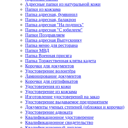
Адресные папки из натуральной кожи
Папки из кожзама
Папка адресная, бумвинил
Папка адресная, балакрон
Папка адресная "На подпись"
Папка адресная "C юбилеем"
Папки Поздравляем
Папка адресная Выпускнику
Папка меню для ресторана
Папки МВД
Папка Военная присяга
Папка Торжественная клятва кадета
Корочки для документов
Удостоверение волонтёра
Ламинирование документов
Корочки для сертификатов
Удостоверения из кожи
Удостоверение из кожзама
Изготовление удостоверений на заказ
Удостоверение выдаваемое предприятием
Документы ученых степеней (обложки и корочки)
Удостоверение адвоката
Квалификационное удостоверение
Квалификационное свидетельство
Квалификационный диплом