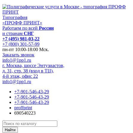
Типография
«ПРОФФ ПРИНТ»
Работаем по всей
России
и странам
СНГ
+7 (495) 981-03-22
+7 (800) 301-57-99
пн-пт 10:00-18:00 Мск.
Заказать звонок
info1@1pp1.ru
г. Москва, шоссе Энтузиастов,
д. 31, стр. 38 (вход в ТЦ),
4-й этаж, офис 22
info1@1pp1.ru
+7-901-546-43-29
+7-901-546-43-29
+7-901-546-43-29
proffprint
690540223