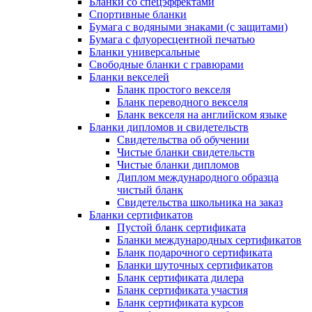
Бланки со спецэффектами
Спортивные бланки
Бумага с водяными знаками (с защитами)
Бумага с флуоресцентной печатью
Бланки универсальные
Свободные бланки с гравюрами
Бланки векселей
Бланк простого векселя
Бланк переводного векселя
Бланк векселя на английском языке
Бланки дипломов и свидетельств
Свидетельства об обучении
Чистые бланки свидетельств
Чистые бланки дипломов
Диплом международного образца
чистый бланк
Свидетельства школьника на заказ
Бланки сертификатов
Пустой бланк сертификата
Бланки международных сертификатов
Бланк подарочного сертификата
Бланки шуточных сертификатов
Бланк сертификата дилера
Бланк сертификата участия
Бланк сертификата курсов