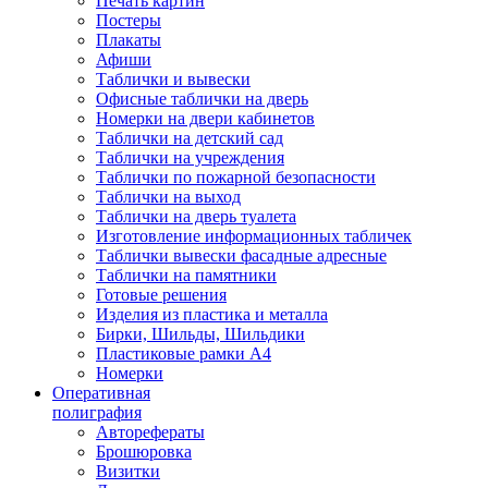
Печать картин
Постеры
Плакаты
Афиши
Таблички и вывески
Офисные таблички на дверь
Номерки на двери кабинетов
Таблички на детский сад
Таблички на учреждения
Таблички по пожарной безопасности
Таблички на выход
Таблички на дверь туалета
Изготовление информационных табличек
Таблички вывески фасадные адресные
Таблички на памятники
Готовые решения
Изделия из пластика и металла
Бирки, Шильды, Шильдики
Пластиковые рамки А4
Номерки
Оперативная
полиграфия
Авторефераты
Брошюровка
Визитки