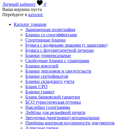
Личный кабинет
0
Ваша корзина пуста
Перейдите в
каталог
Каталог товаров
Защищенная полиграфия
Бланки со спецэффектами
Спортивные бланки
Бумага с водяными знаками (с защитами)
Бумага с флуоресцентной печатью
Бланки универсальные
Свободные бланки с гравюрами
Бланки векселей
Бланки дипломов и свидетельств
Бланки сертификатов
Бланки складского учета
Бланк СРО
Бланки грамот
Бланк банковской гарантии
БСО туристическая путевка
Наклейки голограммы
Лейблы для рельефной печати
Звездочки (конгривки) нотариальные
Приборы контроля подлинности документов
Адресные папки