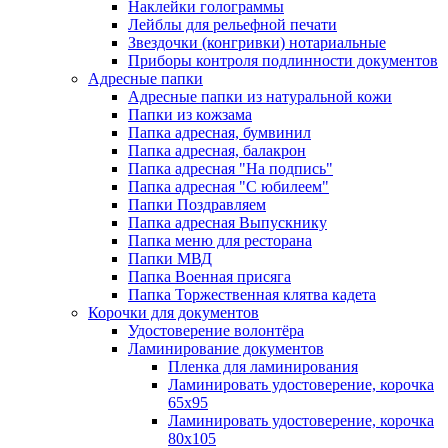
Наклейки голограммы
Лейблы для рельефной печати
Звездочки (конгривки) нотариальные
Приборы контроля подлинности документов
Адресные папки
Адресные папки из натуральной кожи
Папки из кожзама
Папка адресная, бумвинил
Папка адресная, балакрон
Папка адресная "На подпись"
Папка адресная "C юбилеем"
Папки Поздравляем
Папка адресная Выпускнику
Папка меню для ресторана
Папки МВД
Папка Военная присяга
Папка Торжественная клятва кадета
Корочки для документов
Удостоверение волонтёра
Ламинирование документов
Пленка для ламинирования
Ламинировать удостоверение, корочка
65х95
Ламинировать удостоверение, корочка
80х105