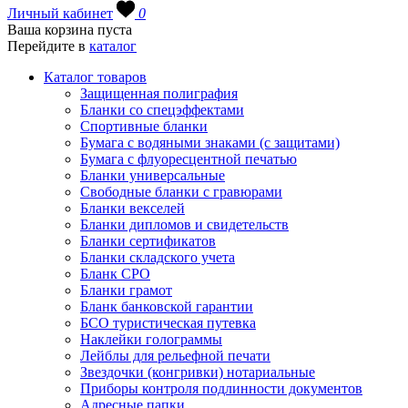
Личный кабинет
0
Ваша корзина пуста
Перейдите в
каталог
Каталог товаров
Защищенная полиграфия
Бланки со спецэффектами
Спортивные бланки
Бумага с водяными знаками (с защитами)
Бумага с флуоресцентной печатью
Бланки универсальные
Свободные бланки с гравюрами
Бланки векселей
Бланки дипломов и свидетельств
Бланки сертификатов
Бланки складского учета
Бланк СРО
Бланки грамот
Бланк банковской гарантии
БСО туристическая путевка
Наклейки голограммы
Лейблы для рельефной печати
Звездочки (конгривки) нотариальные
Приборы контроля подлинности документов
Адресные папки