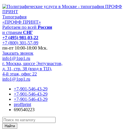
Типография
«ПРОФФ ПРИНТ»
Работаем по всей
России
и странам
СНГ
+7 (495) 981-03-22
+7 (800) 301-57-99
пн-пт 10:00-18:00 Мск.
Заказать звонок
info1@1pp1.ru
г. Москва, шоссе Энтузиастов,
д. 31, стр. 38 (вход в ТЦ),
4-й этаж, офис 22
info1@1pp1.ru
+7-901-546-43-29
+7-901-546-43-29
+7-901-546-43-29
proffprint
690540223