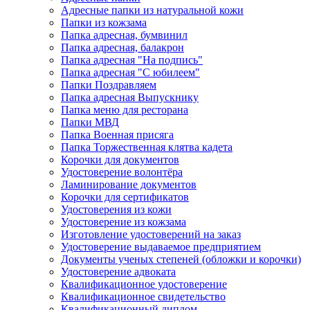
Адресные папки из натуральной кожи
Папки из кожзама
Папка адресная, бумвинил
Папка адресная, балакрон
Папка адресная "На подпись"
Папка адресная "C юбилеем"
Папки Поздравляем
Папка адресная Выпускнику
Папка меню для ресторана
Папки МВД
Папка Военная присяга
Папка Торжественная клятва кадета
Корочки для документов
Удостоверение волонтёра
Ламинирование документов
Корочки для сертификатов
Удостоверения из кожи
Удостоверение из кожзама
Изготовление удостоверений на заказ
Удостоверение выдаваемое предприятием
Документы ученых степеней (обложки и корочки)
Удостоверение адвоката
Квалификационное удостоверение
Квалификационное свидетельство
Квалификационный диплом