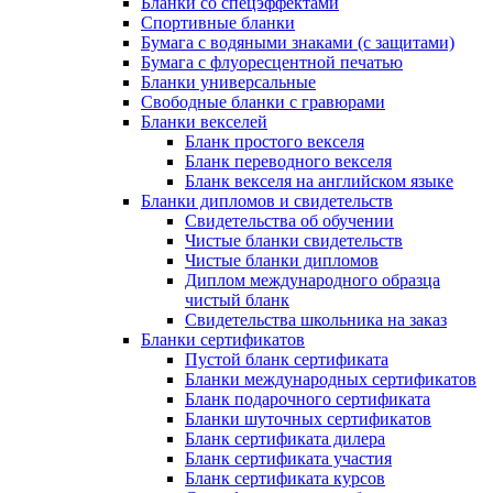
Бланки со спецэффектами
Спортивные бланки
Бумага с водяными знаками (с защитами)
Бумага с флуоресцентной печатью
Бланки универсальные
Свободные бланки с гравюрами
Бланки векселей
Бланк простого векселя
Бланк переводного векселя
Бланк векселя на английском языке
Бланки дипломов и свидетельств
Свидетельства об обучении
Чистые бланки свидетельств
Чистые бланки дипломов
Диплом международного образца
чистый бланк
Свидетельства школьника на заказ
Бланки сертификатов
Пустой бланк сертификата
Бланки международных сертификатов
Бланк подарочного сертификата
Бланки шуточных сертификатов
Бланк сертификата дилера
Бланк сертификата участия
Бланк сертификата курсов