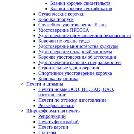
Бланки корочек свидетельств
Бланки корочек сертификатов
Студенческие корочки
Корочка пропуск
Служебное удостоверение, бланк
Удостоверение ПРЕССА
Удостоверение промышленной безопасности
Корочки по охране труда
Удостоверение министерства культуры
Удостоверение пожарный минимум
Корочка удостоверения об аттестации
Удостоверения рабочих специальностей
Строительные удостоверения
Спортивное удостоверение корочка
Корочка охранника
Печати и штампы
Печати новые ООО, ИП, ЗАО, ОАО,
изготовление
Печати по оттиску, изготовление
Рельефная печать
Широкоформатная печать
Репродукции
Печать фотографий
Печать картин
Постеры