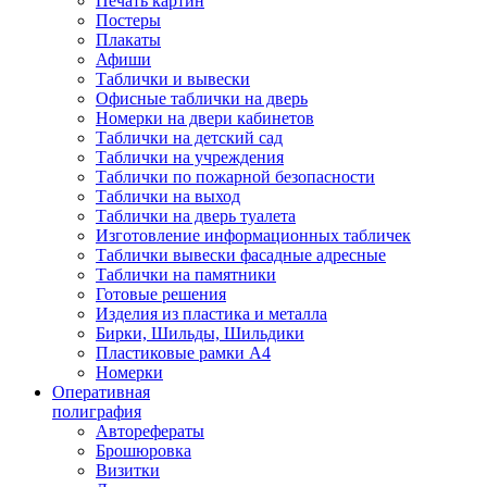
Печать картин
Постеры
Плакаты
Афиши
Таблички и вывески
Офисные таблички на дверь
Номерки на двери кабинетов
Таблички на детский сад
Таблички на учреждения
Таблички по пожарной безопасности
Таблички на выход
Таблички на дверь туалета
Изготовление информационных табличек
Таблички вывески фасадные адресные
Таблички на памятники
Готовые решения
Изделия из пластика и металла
Бирки, Шильды, Шильдики
Пластиковые рамки А4
Номерки
Оперативная
полиграфия
Авторефераты
Брошюровка
Визитки