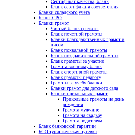
Сертификат качества, бланк
Бланк сертификата соответствия
Бланки складского учета
Бланк СРО
Бланки грамот
Чистый бланк грамоты
Бланк почетной грамоты
Бланки благодарственных грамот и
писем
Бланк похвальной грамоты
Бланк поздравительной грамоты
Бланк грамоты за участие
Грамота военному бланк
Бланк спортивной грамоты
Бланк грамоты педагогу
Грамоты за учебу бланки
Бланки грамот для детского сада
Бланки прикольных грамот
Прикольные грамоты на день
рождения
Грамота мужчине
Грамота на свадьбу
Грамота родителям
Бланк банковской гарантии
БСО туристическая путевка