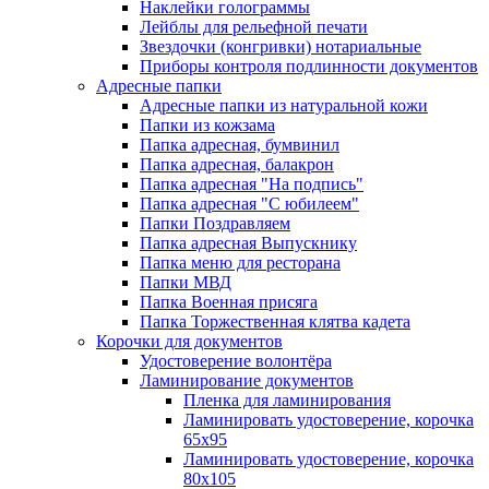
Наклейки голограммы
Лейблы для рельефной печати
Звездочки (конгривки) нотариальные
Приборы контроля подлинности документов
Адресные папки
Адресные папки из натуральной кожи
Папки из кожзама
Папка адресная, бумвинил
Папка адресная, балакрон
Папка адресная "На подпись"
Папка адресная "C юбилеем"
Папки Поздравляем
Папка адресная Выпускнику
Папка меню для ресторана
Папки МВД
Папка Военная присяга
Папка Торжественная клятва кадета
Корочки для документов
Удостоверение волонтёра
Ламинирование документов
Пленка для ламинирования
Ламинировать удостоверение, корочка
65х95
Ламинировать удостоверение, корочка
80х105