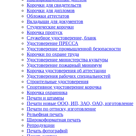
Корочки для свидетельств
Корочки для дипломов
Обложки аттестатов
Вкладыши для документов
Студенческие корочки
Корочка пропуск
Служебное удостоверение, бланк
Удостоверение ПРЕССА
Удостоверение промышленной безопасности
Корочки по охране труда
Удостоверение министерства культуры
Удостоверение пожарный минимум
Корочка удостоверения об аттестации
Удостоверения рабочих специальностей
Строительные удостоверения
Спортивное удостоверение корочка
Корочка охранника
Печати и штампы
Печати новые ООО, ИП, ЗАО, ОАО, изготовление
Печати по оттиску, изготовление
Рельефная печать
Широкоформатная печать
Репродукции
Печать фотографий