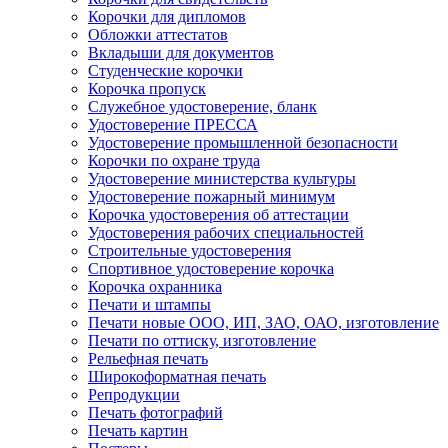
Корочки для дипломов
Обложки аттестатов
Вкладыши для документов
Студенческие корочки
Корочка пропуск
Служебное удостоверение, бланк
Удостоверение ПРЕССА
Удостоверение промышленной безопасности
Корочки по охране труда
Удостоверение министерства культуры
Удостоверение пожарный минимум
Корочка удостоверения об аттестации
Удостоверения рабочих специальностей
Строительные удостоверения
Спортивное удостоверение корочка
Корочка охранника
Печати и штампы
Печати новые ООО, ИП, ЗАО, ОАО, изготовление
Печати по оттиску, изготовление
Рельефная печать
Широкоформатная печать
Репродукции
Печать фотографий
Печать картин