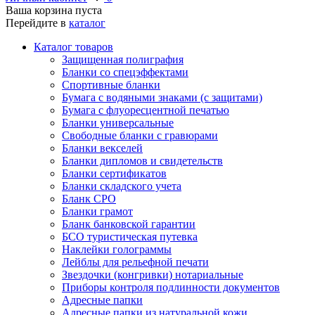
Ваша корзина пуста
Перейдите в
каталог
Каталог товаров
Защищенная полиграфия
Бланки со спецэффектами
Спортивные бланки
Бумага с водяными знаками (с защитами)
Бумага с флуоресцентной печатью
Бланки универсальные
Свободные бланки с гравюрами
Бланки векселей
Бланки дипломов и свидетельств
Бланки сертификатов
Бланки складского учета
Бланк СРО
Бланки грамот
Бланк банковской гарантии
БСО туристическая путевка
Наклейки голограммы
Лейблы для рельефной печати
Звездочки (конгривки) нотариальные
Приборы контроля подлинности документов
Адресные папки
Адресные папки из натуральной кожи