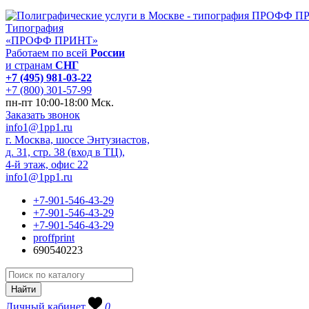
Типография
«ПРОФФ ПРИНТ»
Работаем по всей
России
и странам
СНГ
+7 (495) 981-03-22
+7 (800) 301-57-99
пн-пт 10:00-18:00 Мск.
Заказать звонок
info1@1pp1.ru
г. Москва, шоссе Энтузиастов,
д. 31, стр. 38 (вход в ТЦ),
4-й этаж, офис 22
info1@1pp1.ru
+7-901-546-43-29
+7-901-546-43-29
+7-901-546-43-29
proffprint
690540223
Личный кабинет
0