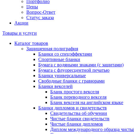
Портфолио
Цены
Вопрос-Ответ
Статус заказа
Акции
Товары и услуги
Каталог товаров
Защищенная полиграфия
Бланки со спецэффектами
Спортивные бланки
Бумага с водяными знаками (с защитами)
Бумага с флуоресцентной печатью
Бланки универсальные
Свободные бланки с гравюрами
Бланки векселей
Бланк простого векселя
Бланк переводного векселя
Бланк векселя на английском языке
Бланки дипломов и свидетельств
Свидетельства об обучении
Чистые бланки свидетельств
Чистые бланки дипломов
Диплом международного образца чисты