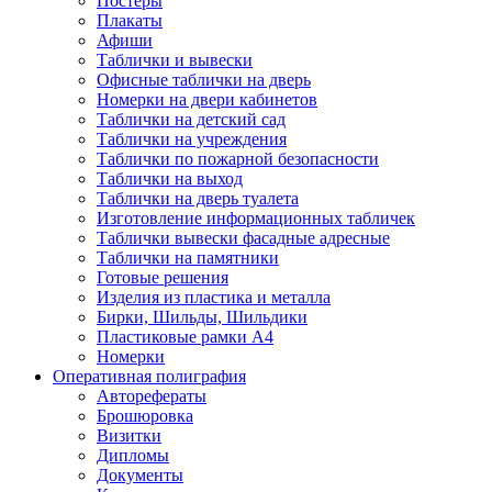
Постеры
Плакаты
Афиши
Таблички и вывески
Офисные таблички на дверь
Номерки на двери кабинетов
Таблички на детский сад
Таблички на учреждения
Таблички по пожарной безопасности
Таблички на выход
Таблички на дверь туалета
Изготовление информационных табличек
Таблички вывески фасадные адресные
Таблички на памятники
Готовые решения
Изделия из пластика и металла
Бирки, Шильды, Шильдики
Пластиковые рамки А4
Номерки
Оперативная полиграфия
Авторефераты
Брошюровка
Визитки
Дипломы
Документы