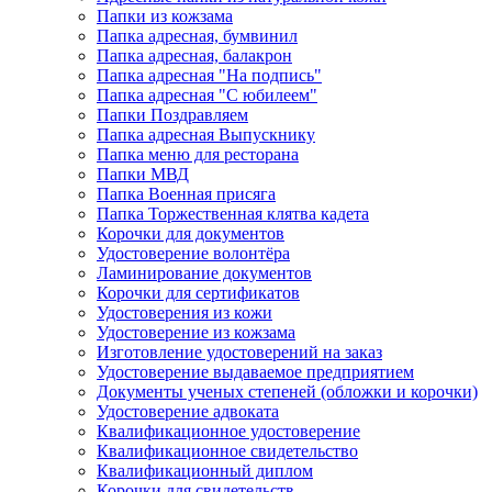
Папки из кожзама
Папка адресная, бумвинил
Папка адресная, балакрон
Папка адресная "На подпись"
Папка адресная "C юбилеем"
Папки Поздравляем
Папка адресная Выпускнику
Папка меню для ресторана
Папки МВД
Папка Военная присяга
Папка Торжественная клятва кадета
Корочки для документов
Удостоверение волонтёра
Ламинирование документов
Корочки для сертификатов
Удостоверения из кожи
Удостоверение из кожзама
Изготовление удостоверений на заказ
Удостоверение выдаваемое предприятием
Документы ученых степеней (обложки и корочки)
Удостоверение адвоката
Квалификационное удостоверение
Квалификационное свидетельство
Квалификационный диплом
Корочки для свидетельств