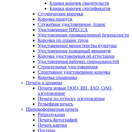
Бланки корочек свидетельств
Бланки корочек сертификатов
Студенческие корочки
Корочка пропуск
Служебное удостоверение, бланк
Удостоверение ПРЕССА
Удостоверение промышленной безопасности
Корочки по охране труда
Удостоверение министерства культуры
Удостоверение пожарный минимум
Корочка удостоверения об аттестации
Удостоверения рабочих специальностей
Строительные удостоверения
Спортивное удостоверение корочка
Корочка охранника
Печати и штампы
Печати новые ООО, ИП, ЗАО, ОАО,
изготовление
Печати по оттиску, изготовление
Рельефная печать
Широкоформатная печать
Репродукции
Печать фотографий
Печать картин
Постеры