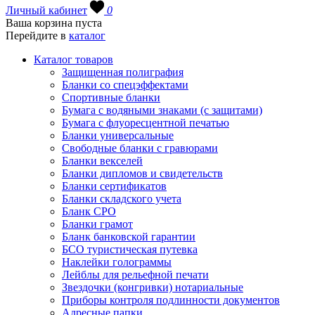
Личный кабинет
0
Ваша корзина пуста
Перейдите в
каталог
Каталог товаров
Защищенная полиграфия
Бланки со спецэффектами
Спортивные бланки
Бумага с водяными знаками (с защитами)
Бумага с флуоресцентной печатью
Бланки универсальные
Свободные бланки с гравюрами
Бланки векселей
Бланки дипломов и свидетельств
Бланки сертификатов
Бланки складского учета
Бланк СРО
Бланки грамот
Бланк банковской гарантии
БСО туристическая путевка
Наклейки голограммы
Лейблы для рельефной печати
Звездочки (конгривки) нотариальные
Приборы контроля подлинности документов
Адресные папки