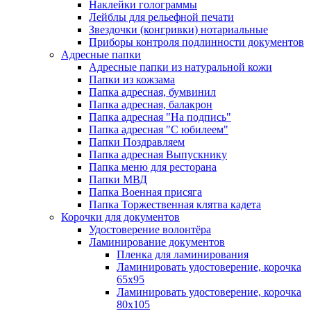
Наклейки голограммы
Лейблы для рельефной печати
Звездочки (конгривки) нотариальные
Приборы контроля подлинности документов
Адресные папки
Адресные папки из натуральной кожи
Папки из кожзама
Папка адресная, бумвинил
Папка адресная, балакрон
Папка адресная "На подпись"
Папка адресная "C юбилеем"
Папки Поздравляем
Папка адресная Выпускнику
Папка меню для ресторана
Папки МВД
Папка Военная присяга
Папка Торжественная клятва кадета
Корочки для документов
Удостоверение волонтёра
Ламинирование документов
Пленка для ламинирования
Ламинировать удостоверение, корочка
65х95
Ламинировать удостоверение, корочка
80х105