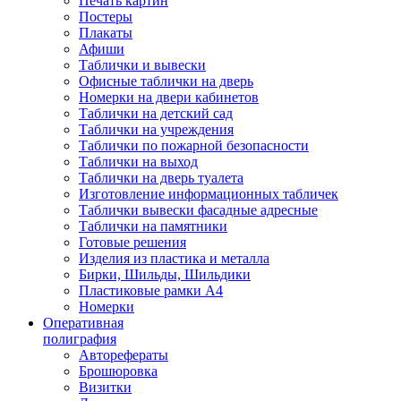
Печать картин
Постеры
Плакаты
Афиши
Таблички и вывески
Офисные таблички на дверь
Номерки на двери кабинетов
Таблички на детский сад
Таблички на учреждения
Таблички по пожарной безопасности
Таблички на выход
Таблички на дверь туалета
Изготовление информационных табличек
Таблички вывески фасадные адресные
Таблички на памятники
Готовые решения
Изделия из пластика и металла
Бирки, Шильды, Шильдики
Пластиковые рамки А4
Номерки
Оперативная
полиграфия
Авторефераты
Брошюровка
Визитки