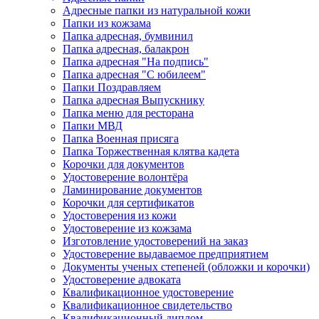
Адресные папки из натуральной кожи
Папки из кожзама
Папка адресная, бумвинил
Папка адресная, балакрон
Папка адресная "На подпись"
Папка адресная "C юбилеем"
Папки Поздравляем
Папка адресная Выпускнику
Папка меню для ресторана
Папки МВД
Папка Военная присяга
Папка Торжественная клятва кадета
Корочки для документов
Удостоверение волонтёра
Ламинирование документов
Корочки для сертификатов
Удостоверения из кожи
Удостоверение из кожзама
Изготовление удостоверений на заказ
Удостоверение выдаваемое предприятием
Документы ученых степеней (обложки и корочки)
Удостоверение адвоката
Квалификационное удостоверение
Квалификационное свидетельство
Квалификационный диплом