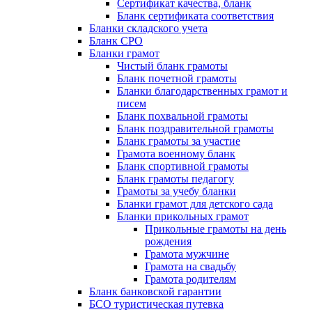
Сертификат качества, бланк
Бланк сертификата соответствия
Бланки складского учета
Бланк СРО
Бланки грамот
Чистый бланк грамоты
Бланк почетной грамоты
Бланки благодарственных грамот и
писем
Бланк похвальной грамоты
Бланк поздравительной грамоты
Бланк грамоты за участие
Грамота военному бланк
Бланк спортивной грамоты
Бланк грамоты педагогу
Грамоты за учебу бланки
Бланки грамот для детского сада
Бланки прикольных грамот
Прикольные грамоты на день
рождения
Грамота мужчине
Грамота на свадьбу
Грамота родителям
Бланк банковской гарантии
БСО туристическая путевка