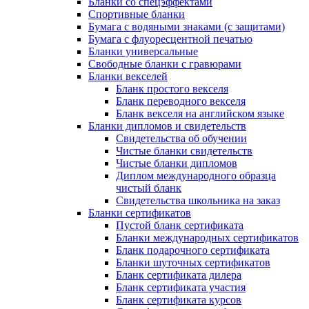
Бланки со спецэффектами
Спортивные бланки
Бумага с водяными знаками (с защитами)
Бумага с флуоресцентной печатью
Бланки универсальные
Свободные бланки с гравюрами
Бланки векселей
Бланк простого векселя
Бланк переводного векселя
Бланк векселя на английском языке
Бланки дипломов и свидетельств
Свидетельства об обучении
Чистые бланки свидетельств
Чистые бланки дипломов
Диплом международного образца
чистый бланк
Свидетельства школьника на заказ
Бланки сертификатов
Пустой бланк сертификата
Бланки международных сертификатов
Бланк подарочного сертификата
Бланки шуточных сертификатов
Бланк сертификата дилера
Бланк сертификата участия
Бланк сертификата курсов