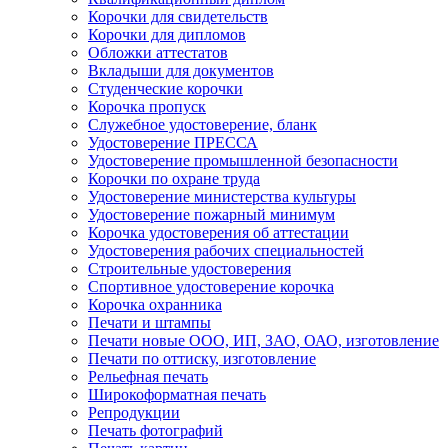
Корочки для свидетельств
Корочки для дипломов
Обложки аттестатов
Вкладыши для документов
Студенческие корочки
Корочка пропуск
Служебное удостоверение, бланк
Удостоверение ПРЕССА
Удостоверение промышленной безопасности
Корочки по охране труда
Удостоверение министерства культуры
Удостоверение пожарный минимум
Корочка удостоверения об аттестации
Удостоверения рабочих специальностей
Строительные удостоверения
Спортивное удостоверение корочка
Корочка охранника
Печати и штампы
Печати новые ООО, ИП, ЗАО, ОАО, изготовление
Печати по оттиску, изготовление
Рельефная печать
Широкоформатная печать
Репродукции
Печать фотографий