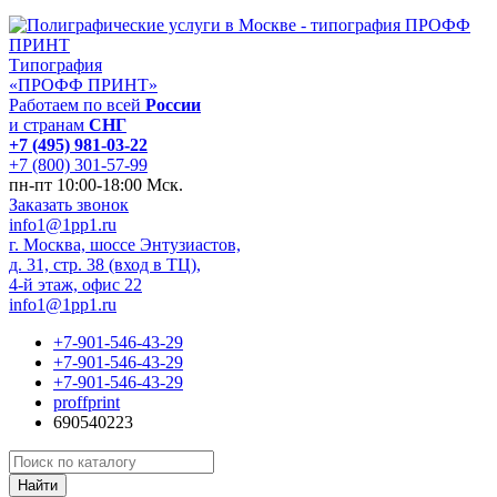
Типография
«ПРОФФ ПРИНТ»
Работаем по всей
России
и странам
СНГ
+7 (495) 981-03-22
+7 (800) 301-57-99
пн-пт 10:00-18:00 Мск.
Заказать звонок
info1@1pp1.ru
г. Москва, шоссе Энтузиастов,
д. 31, стр. 38 (вход в ТЦ),
4-й этаж, офис 22
info1@1pp1.ru
+7-901-546-43-29
+7-901-546-43-29
+7-901-546-43-29
proffprint
690540223