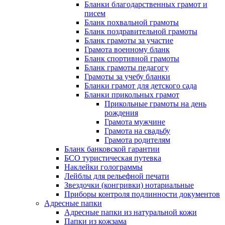
Бланки благодарственных грамот и
писем
Бланк похвальной грамоты
Бланк поздравительной грамоты
Бланк грамоты за участие
Грамота военному бланк
Бланк спортивной грамоты
Бланк грамоты педагогу
Грамоты за учебу бланки
Бланки грамот для детского сада
Бланки прикольных грамот
Прикольные грамоты на день
рождения
Грамота мужчине
Грамота на свадьбу
Грамота родителям
Бланк банковской гарантии
БСО туристическая путевка
Наклейки голограммы
Лейблы для рельефной печати
Звездочки (конгривки) нотариальные
Приборы контроля подлинности документов
Адресные папки
Адресные папки из натуральной кожи
Папки из кожзама