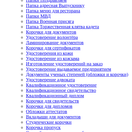
Папки Поздравляем
Папка адресная Выпускнику
Папка меню для ресторана
Папки МВД
Папка Военная присяга
Папка Торжественная клятва кадета
Корочки для документов
Удостоверение волонтёра
Ламинирование документов
Корочки для сертификатов
Удостоверения из кожи
Удостоверение из кожзама
Изготовление удостоверений на заказ
Удостоверение выдаваемое предприятием
Документы ученых степеней (обложки и корочки)
Удостоверение адвоката
Квалификационное удостоверение
Квалификационное свидетельство
Квалификационный диплом
Корочки для свидетельств
Корочки для дипломов
Обложки аттестатов
Вкладыши для документов
Студенческие корочки
Корочка пропуск