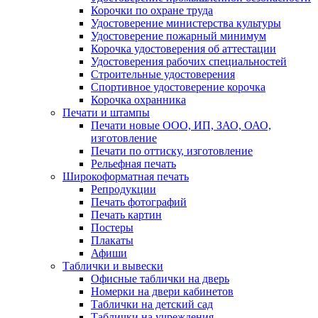
Корочки по охране труда
Удостоверение министерства культуры
Удостоверение пожарный минимум
Корочка удостоверения об аттестации
Удостоверения рабочих специальностей
Строительные удостоверения
Спортивное удостоверение корочка
Корочка охранника
Печати и штампы
Печати новые ООО, ИП, ЗАО, ОАО,
изготовление
Печати по оттиску, изготовление
Рельефная печать
Широкоформатная печать
Репродукции
Печать фотографий
Печать картин
Постеры
Плакаты
Афиши
Таблички и вывески
Офисные таблички на дверь
Номерки на двери кабинетов
Таблички на детский сад
Таблички на учреждения