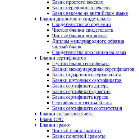
Бланк простого векселя
Бланк переводного векселя
Бланк векселя на английском языке
Бланки дипломов и свидетельств
Свидетельства об обучении
Чистые бланки свидетельств
Чистые бланки дипломов
Диплом международного образца
чистый бланк
Свидетельства школьника на заказ
Бланки сертификатов
Пустой бланк сертификата
Бланки международных сертификатов
Бланк подарочного сертификата
Бланки шуточных сертификатов
Бланк сертификата дилера
Бланк сертификата участия
Бланк сертификата курсов
Сертификат качества, бланк
Бланк сертификата соответствия
Бланки складского учета
Бланк СРО
Бланки грамот
Чистый бланк грамоты
Бланк почетной грамоты