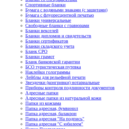
Спортивные бланки
Бумага с водяными знаками (с защитами)
Бумага с флуоресцентной печатью
Бланки универсальные
Свободные бланки с гравюрами
Бланки векселей
Бланки дипломов и свидетельств
Бланки сертификатов
Бланки складского учета
Бланк СРО
Бланки грамот
Бланк банковской гарантии
БСО туристическая путевка
Наклейки голограммы
Лейблы для рельефной печати
Звездочки (конгривки) нотариальные
Приборы контроля подлинности документов
Адресные папки
Адресные папки из натуральной кожи
Папки из кожзама
Папка адресная, бумвинил
Папка адресная, балакрон
Папка адресная "На подпись"
Папка адресная "C юбилеем"