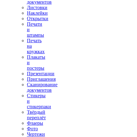
документов
Листовки
Наклейки
Открытки
Печати
и
штампы
Печать
на
кружках
Плакаты
и
постеры
Презентации
Приглашения
Сканирование
документов
Стикеры
и
стикерпаки
Твёрдый
переплёт
Флаеры
Фото
Чертежи