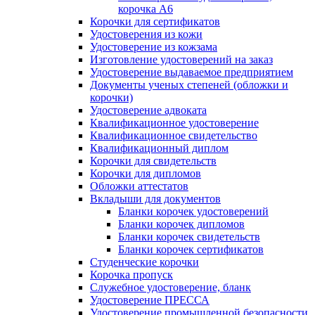
корочка А6
Корочки для сертификатов
Удостоверения из кожи
Удостоверение из кожзама
Изготовление удостоверений на заказ
Удостоверение выдаваемое предприятием
Документы ученых степеней (обложки и
корочки)
Удостоверение адвоката
Квалификационное удостоверение
Квалификационное свидетельство
Квалификационный диплом
Корочки для свидетельств
Корочки для дипломов
Обложки аттестатов
Вкладыши для документов
Бланки корочек удостоверений
Бланки корочек дипломов
Бланки корочек свидетельств
Бланки корочек сертификатов
Студенческие корочки
Корочка пропуск
Служебное удостоверение, бланк
Удостоверение ПРЕССА
Удостоверение промышленной безопасности