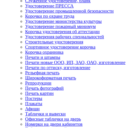
Служебное удостоверение, бланк
Удостоверение ПРЕССА
Удостоверение промышленной безопасности
Корочки по охране труда
Удостоверение министерства культуры
Удостоверение пожарный минимум
Корочка удостоверения об аттестации
Удостоверения рабочих специальностей
Строительные удостоверения
Спортивное удостоверение корочка
Корочка охранника
Печати и штампы
Печати новые ООО, ИП, ЗАО, ОАО, изготовление
Печати по оттиску, изготовление
Рельефная печать
Широкоформатная печать
Репродукции
Печать фотографий
Печать картин
Постеры
Плакаты
Афиши
Таблички и вывески
Офисные таблички на дверь
Номерки на двери кабинетов