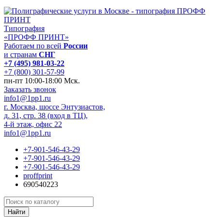
Типография
«ПРОФФ ПРИНТ»
Работаем по всей
России
и странам
СНГ
+7 (495) 981-03-22
+7 (800) 301-57-99
пн-пт 10:00-18:00 Мск.
Заказать звонок
info1@1pp1.ru
г. Москва, шоссе Энтузиастов,
д. 31, стр. 38 (вход в ТЦ),
4-й этаж, офис 22
info1@1pp1.ru
+7-901-546-43-29
+7-901-546-43-29
+7-901-546-43-29
proffprint
690540223