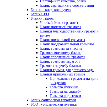
Сертификат качества, бланк
Бланк сертификата соответствия
Бланки складского учета
Бланк СРО
Бланки грамот
Чистый бланк грамоты
Бланк почетной грамоты
Бланки благодарственных грамот и
писем
Бланк похвальной грамоты
Бланк поздравительной грамоты
Бланк грамоты за участие
Грамота военному бланк
Бланк спортивной грамоты
Бланк грамоты педагогу
Грамоты за учебу бланки
Бланки грамот для детского сада
Бланки прикольных грамот
Прикольные грамоты на день
рождения
Грамота мужчине
Грамота на свадьбу
Грамота родителям
Бланк банковской гарантии
БСО туристическая путевка