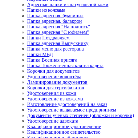
Адресные папки из натуральной кожи
Папки из кожзама
Папка адресная, бумвинил
Папка адресная, балакрон
Папка адресная "На подпись"
Папка адресная "C юбилеем"
Папки Поздравляем
Папка адресная Выпускнику
Папка меню для ресторана
Папки МВД
Папка Военная присяга
Папка Торжественная клятва кадета
Корочки для документов
Удостоверение волонтёра
Ламинирование документов
Корочки для сертификатов
Удостоверения из кожи
Удостоверение из кожзама
Изготовление удостоверений на заказ
Удостоверение выдаваемое предприятием
Документы ученых степеней (обложки и корочки)
Удостоверение адвоката
Квалификационное удостоверение
Квалификационное свидетельство
Квалификационный диплом