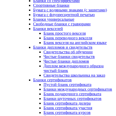
Бланки со спецэффектами
Спортивные бланки
Бумага с водяными знаками (с защитами)
Бумага с флуоресцентной печатью
Бланки универсальные
Свободные бланки с гравюрами
Бланки векселей
Бланк простого векселя
Бланк переводного векселя
Бланк векселя на английском языке
Бланки дипломов и свидетельств
Свидетельства об обучении
Чистые бланки свидетельств
Чистые бланки дипломов
Диплом международного образца
чистый бланк
Свидетельства школьника на заказ
Бланки сертификатов
Пустой бланк сертификата
Бланки международных сертификатов
Бланк подарочного сертификата
Бланки шуточных сертификатов
Бланк сертификата дилера
Бланк сертификата участия
Бланк сертификата курсов