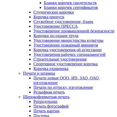
Бланки корочек свидетельств
Бланки корочек сертификатов
Студенческие корочки
Корочка пропуск
Служебное удостоверение, бланк
Удостоверение ПРЕССА
Удостоверение промышленной безопасности
Корочки по охране труда
Удостоверение министерства культуры
Удостоверение пожарный минимум
Корочка удостоверения об аттестации
Удостоверения рабочих специальностей
Строительные удостоверения
Спортивное удостоверение корочка
Корочка охранника
Печати и штампы
Печати новые ООО, ИП, ЗАО, ОАО,
изготовление
Печати по оттиску, изготовление
Рельефная печать
Широкоформатная печать
Репродукции
Печать фотографий
Печать картин
Постеры