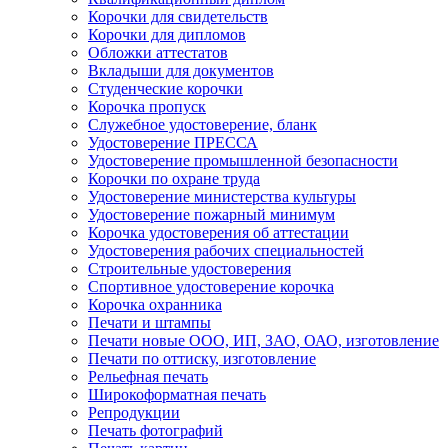
Корочки для свидетельств
Корочки для дипломов
Обложки аттестатов
Вкладыши для документов
Студенческие корочки
Корочка пропуск
Служебное удостоверение, бланк
Удостоверение ПРЕССА
Удостоверение промышленной безопасности
Корочки по охране труда
Удостоверение министерства культуры
Удостоверение пожарный минимум
Корочка удостоверения об аттестации
Удостоверения рабочих специальностей
Строительные удостоверения
Спортивное удостоверение корочка
Корочка охранника
Печати и штампы
Печати новые ООО, ИП, ЗАО, ОАО, изготовление
Печати по оттиску, изготовление
Рельефная печать
Широкоформатная печать
Репродукции
Печать фотографий