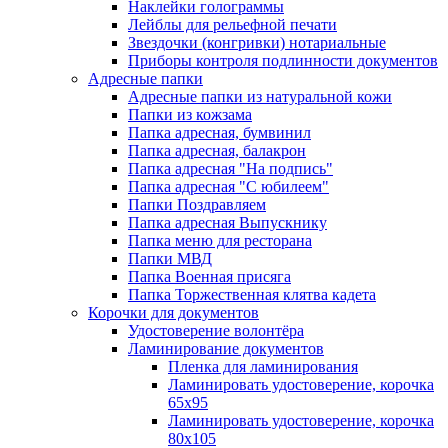
Наклейки голограммы
Лейблы для рельефной печати
Звездочки (конгривки) нотариальные
Приборы контроля подлинности документов
Адресные папки
Адресные папки из натуральной кожи
Папки из кожзама
Папка адресная, бумвинил
Папка адресная, балакрон
Папка адресная "На подпись"
Папка адресная "C юбилеем"
Папки Поздравляем
Папка адресная Выпускнику
Папка меню для ресторана
Папки МВД
Папка Военная присяга
Папка Торжественная клятва кадета
Корочки для документов
Удостоверение волонтёра
Ламинирование документов
Пленка для ламинирования
Ламинировать удостоверение, корочка
65х95
Ламинировать удостоверение, корочка
80х105