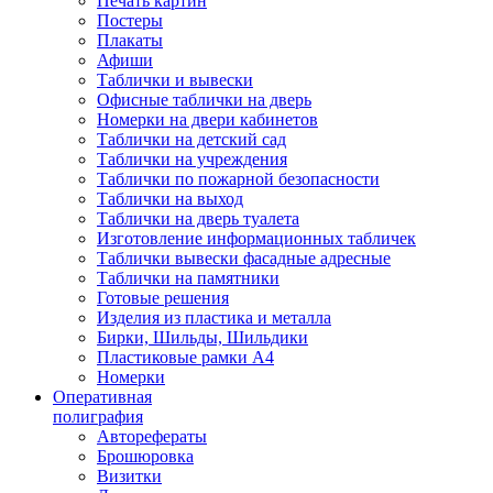
Печать картин
Постеры
Плакаты
Афиши
Таблички и вывески
Офисные таблички на дверь
Номерки на двери кабинетов
Таблички на детский сад
Таблички на учреждения
Таблички по пожарной безопасности
Таблички на выход
Таблички на дверь туалета
Изготовление информационных табличек
Таблички вывески фасадные адресные
Таблички на памятники
Готовые решения
Изделия из пластика и металла
Бирки, Шильды, Шильдики
Пластиковые рамки А4
Номерки
Оперативная
полиграфия
Авторефераты
Брошюровка
Визитки