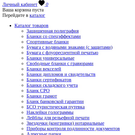
Личный кабинет
0
Ваша корзина пуста
Перейдите в
каталог
Каталог товаров
Защищенная полиграфия
Бланки со спецэффектами
Спортивные бланки
Бумага с водяными знаками (с защитами)
Бумага с флуоресцентной печатью
Бланки универсальные
Свободные бланки с гравюрами
Бланки векселей
Бланки дипломов и свидетельств
Бланки сертификатов
Бланки складского учета
Бланк СРО
Бланки грамот
Бланк банковской гарантии
БСО туристическая путевка
Наклейки голограммы
Лейблы для рельефной печати
Звездочки (конгривки) нотариальные
Приборы контроля подлинности документов
Адресные папки