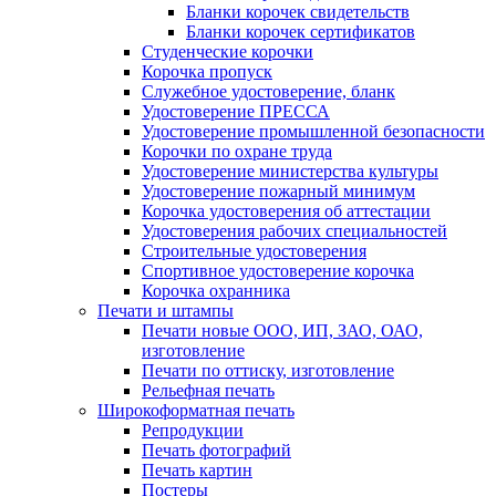
Бланки корочек свидетельств
Бланки корочек сертификатов
Студенческие корочки
Корочка пропуск
Служебное удостоверение, бланк
Удостоверение ПРЕССА
Удостоверение промышленной безопасности
Корочки по охране труда
Удостоверение министерства культуры
Удостоверение пожарный минимум
Корочка удостоверения об аттестации
Удостоверения рабочих специальностей
Строительные удостоверения
Спортивное удостоверение корочка
Корочка охранника
Печати и штампы
Печати новые ООО, ИП, ЗАО, ОАО,
изготовление
Печати по оттиску, изготовление
Рельефная печать
Широкоформатная печать
Репродукции
Печать фотографий
Печать картин
Постеры