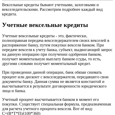
Вексельные кредиты бывают учетными, залоговыми и
векселедательскими. Рассмотрим подробнее каждый вид
кредита.
Учетные вексельные кредиты
Учетные вексельные кредиты - это, фактически,
полноправная передача векселедержателем своих векселей в
распоряжение банку, путем покупки векселя банком. При
передаче векселя к учету банка, субъект, выдвигающий запрос
на данную операцию при получении одобрения банком,
получает моментальную выплату банком ссуды, то есть,
другими словами получает моментальный кредит.
При проведении данной операции, банк обязан снимать
процент или дисконт с векселедержателя, передавшего свои
документы банку. Данная сумма не является константой и
высчитывается в результате договоренности юридического
лица и банка.
Учетный процент высчитывается банком в момент его
покупки. Существует специальная формула, предназначенная
для расчета учетного процента векселя. Вот её вид:
С=(В*Т*П)/(100*360)