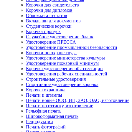
Корочки для свидетельств
Корочки для дипломов
Обложки аттестатов
Вкладыши для документов
Студенческие корочки
Корочка пропуск
Служебное удостоверение, бланк
Удостоверение ПРЕССА
Удостоверение промышленной безопасности
Корочки по охране труда
Удостоверение министерства культуры
Удостоверение пожарный минимум
Корочка удостоверения об аттестации
Удостоверения рабочих специальностей
Строительные удостоверения
Спортивное удостоверение корочка
Корочка охранника
Печати и штампы
Печати новые ООО, ИП, ЗАО, ОАО, изготовление
Печати по оттиску, изготовление
Рельефная печать
Широкоформатная печать
Репродукции
Печать фотографий