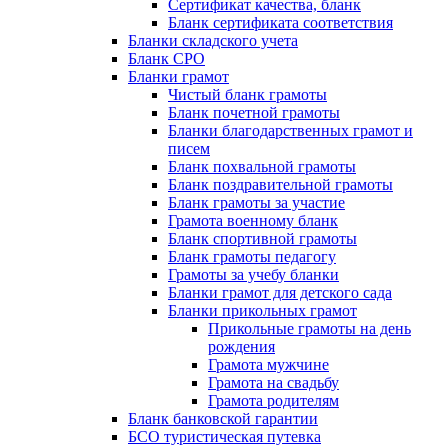
Сертификат качества, бланк
Бланк сертификата соответствия
Бланки складского учета
Бланк СРО
Бланки грамот
Чистый бланк грамоты
Бланк почетной грамоты
Бланки благодарственных грамот и
писем
Бланк похвальной грамоты
Бланк поздравительной грамоты
Бланк грамоты за участие
Грамота военному бланк
Бланк спортивной грамоты
Бланк грамоты педагогу
Грамоты за учебу бланки
Бланки грамот для детского сада
Бланки прикольных грамот
Прикольные грамоты на день
рождения
Грамота мужчине
Грамота на свадьбу
Грамота родителям
Бланк банковской гарантии
БСО туристическая путевка