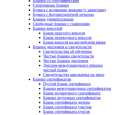
Бланки со спецэффектами
Спортивные бланки
Бумага с водяными знаками (с защитами)
Бумага с флуоресцентной печатью
Бланки универсальные
Свободные бланки с гравюрами
Бланки векселей
Бланк простого векселя
Бланк переводного векселя
Бланк векселя на английском языке
Бланки дипломов и свидетельств
Свидетельства об обучении
Чистые бланки свидетельств
Чистые бланки дипломов
Диплом международного образца
чистый бланк
Свидетельства школьника на заказ
Бланки сертификатов
Пустой бланк сертификата
Бланки международных сертификатов
Бланк подарочного сертификата
Бланки шуточных сертификатов
Бланк сертификата дилера
Бланк сертификата участия
Бланк сертификата курсов