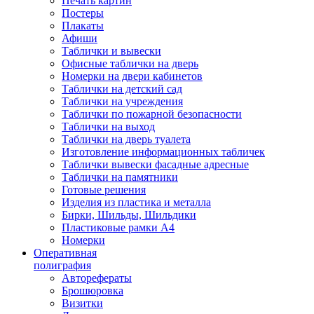
Печать картин
Постеры
Плакаты
Афиши
Таблички и вывески
Офисные таблички на дверь
Номерки на двери кабинетов
Таблички на детский сад
Таблички на учреждения
Таблички по пожарной безопасности
Таблички на выход
Таблички на дверь туалета
Изготовление информационных табличек
Таблички вывески фасадные адресные
Таблички на памятники
Готовые решения
Изделия из пластика и металла
Бирки, Шильды, Шильдики
Пластиковые рамки А4
Номерки
Оперативная
полиграфия
Авторефераты
Брошюровка
Визитки