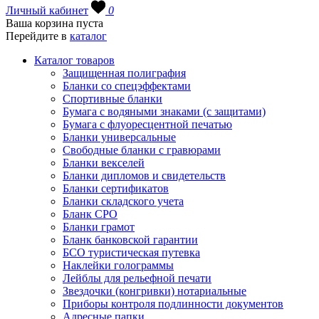
Личный кабинет
0
Ваша корзина пуста
Перейдите в
каталог
Каталог товаров
Защищенная полиграфия
Бланки со спецэффектами
Спортивные бланки
Бумага с водяными знаками (с защитами)
Бумага с флуоресцентной печатью
Бланки универсальные
Свободные бланки с гравюрами
Бланки векселей
Бланки дипломов и свидетельств
Бланки сертификатов
Бланки складского учета
Бланк СРО
Бланки грамот
Бланк банковской гарантии
БСО туристическая путевка
Наклейки голограммы
Лейблы для рельефной печати
Звездочки (конгривки) нотариальные
Приборы контроля подлинности документов
Адресные папки