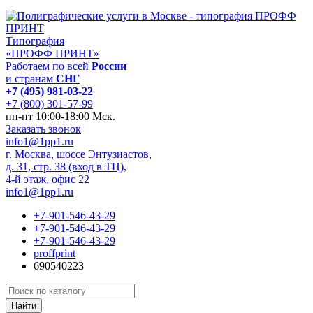
Типография
«ПРОФФ ПРИНТ»
Работаем по всей
России
и странам
СНГ
+7 (495) 981-03-22
+7 (800) 301-57-99
пн-пт 10:00-18:00 Мск.
Заказать звонок
info1@1pp1.ru
г. Москва, шоссе Энтузиастов,
д. 31, стр. 38 (вход в ТЦ),
4-й этаж, офис 22
info1@1pp1.ru
+7-901-546-43-29
+7-901-546-43-29
+7-901-546-43-29
proffprint
690540223