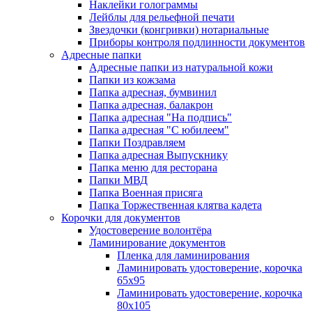
Наклейки голограммы
Лейблы для рельефной печати
Звездочки (конгривки) нотариальные
Приборы контроля подлинности документов
Адресные папки
Адресные папки из натуральной кожи
Папки из кожзама
Папка адресная, бумвинил
Папка адресная, балакрон
Папка адресная "На подпись"
Папка адресная "C юбилеем"
Папки Поздравляем
Папка адресная Выпускнику
Папка меню для ресторана
Папки МВД
Папка Военная присяга
Папка Торжественная клятва кадета
Корочки для документов
Удостоверение волонтёра
Ламинирование документов
Пленка для ламинирования
Ламинировать удостоверение, корочка
65х95
Ламинировать удостоверение, корочка
80х105