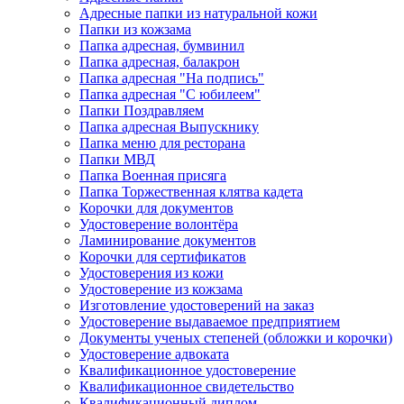
Адресные папки из натуральной кожи
Папки из кожзама
Папка адресная, бумвинил
Папка адресная, балакрон
Папка адресная "На подпись"
Папка адресная "C юбилеем"
Папки Поздравляем
Папка адресная Выпускнику
Папка меню для ресторана
Папки МВД
Папка Военная присяга
Папка Торжественная клятва кадета
Корочки для документов
Удостоверение волонтёра
Ламинирование документов
Корочки для сертификатов
Удостоверения из кожи
Удостоверение из кожзама
Изготовление удостоверений на заказ
Удостоверение выдаваемое предприятием
Документы ученых степеней (обложки и корочки)
Удостоверение адвоката
Квалификационное удостоверение
Квалификационное свидетельство
Квалификационный диплом