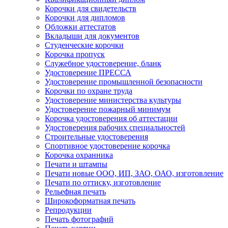
Корочки для свидетельств
Корочки для дипломов
Обложки аттестатов
Вкладыши для документов
Студенческие корочки
Корочка пропуск
Служебное удостоверение, бланк
Удостоверение ПРЕССА
Удостоверение промышленной безопасности
Корочки по охране труда
Удостоверение министерства культуры
Удостоверение пожарный минимум
Корочка удостоверения об аттестации
Удостоверения рабочих специальностей
Строительные удостоверения
Спортивное удостоверение корочка
Корочка охранника
Печати и штампы
Печати новые ООО, ИП, ЗАО, ОАО, изготовление
Печати по оттиску, изготовление
Рельефная печать
Широкоформатная печать
Репродукции
Печать фотографий