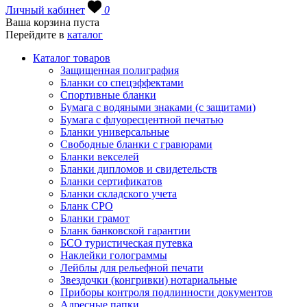
Личный кабинет
0
Ваша корзина пуста
Перейдите в
каталог
Каталог товаров
Защищенная полиграфия
Бланки со спецэффектами
Спортивные бланки
Бумага с водяными знаками (с защитами)
Бумага с флуоресцентной печатью
Бланки универсальные
Свободные бланки с гравюрами
Бланки векселей
Бланки дипломов и свидетельств
Бланки сертификатов
Бланки складского учета
Бланк СРО
Бланки грамот
Бланк банковской гарантии
БСО туристическая путевка
Наклейки голограммы
Лейблы для рельефной печати
Звездочки (конгривки) нотариальные
Приборы контроля подлинности документов
Адресные папки