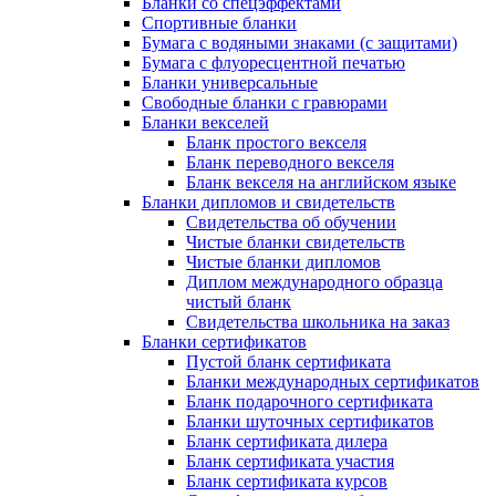
Бланки со спецэффектами
Спортивные бланки
Бумага с водяными знаками (с защитами)
Бумага с флуоресцентной печатью
Бланки универсальные
Свободные бланки с гравюрами
Бланки векселей
Бланк простого векселя
Бланк переводного векселя
Бланк векселя на английском языке
Бланки дипломов и свидетельств
Свидетельства об обучении
Чистые бланки свидетельств
Чистые бланки дипломов
Диплом международного образца
чистый бланк
Свидетельства школьника на заказ
Бланки сертификатов
Пустой бланк сертификата
Бланки международных сертификатов
Бланк подарочного сертификата
Бланки шуточных сертификатов
Бланк сертификата дилера
Бланк сертификата участия
Бланк сертификата курсов