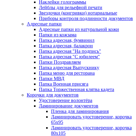
Наклейки голограммы
Лейблы для рельефной печати
Звездочки (конгривки) нотариальные
Приборы контроля подлинности документов
Адресные папки
Адресные папки из натуральной кожи
Папки из кожзама
Папка адресная, бумвинил
Папка адресная, балакрон
Папка адресная "На подпись"
Папка адресная "C юбилеем"
Папки Поздравляем
Папка адресная Выпускнику
Папка меню для ресторана
Папки МВД
Папка Военная присяга
Папка Торжественная клятва кадета
Корочки для документов
Удостоверение волонтёра
Ламинирование документов
Пленка для ламинирования
Ламинировать удостоверение, корочка
65х95
Ламинировать удостоверение, корочка
80х105