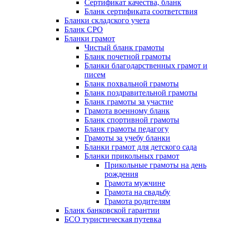
Сертификат качества, бланк
Бланк сертификата соответствия
Бланки складского учета
Бланк СРО
Бланки грамот
Чистый бланк грамоты
Бланк почетной грамоты
Бланки благодарственных грамот и
писем
Бланк похвальной грамоты
Бланк поздравительной грамоты
Бланк грамоты за участие
Грамота военному бланк
Бланк спортивной грамоты
Бланк грамоты педагогу
Грамоты за учебу бланки
Бланки грамот для детского сада
Бланки прикольных грамот
Прикольные грамоты на день
рождения
Грамота мужчине
Грамота на свадьбу
Грамота родителям
Бланк банковской гарантии
БСО туристическая путевка