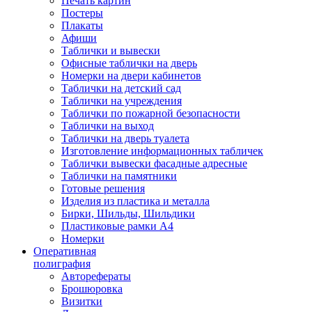
Печать картин
Постеры
Плакаты
Афиши
Таблички и вывески
Офисные таблички на дверь
Номерки на двери кабинетов
Таблички на детский сад
Таблички на учреждения
Таблички по пожарной безопасности
Таблички на выход
Таблички на дверь туалета
Изготовление информационных табличек
Таблички вывески фасадные адресные
Таблички на памятники
Готовые решения
Изделия из пластика и металла
Бирки, Шильды, Шильдики
Пластиковые рамки А4
Номерки
Оперативная
полиграфия
Авторефераты
Брошюровка
Визитки