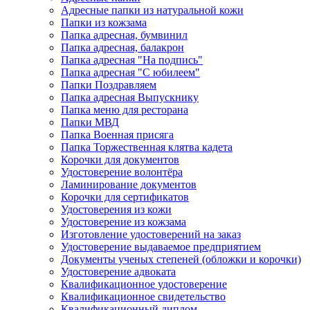
Адресные папки из натуральной кожи
Папки из кожзама
Папка адресная, бумвинил
Папка адресная, балакрон
Папка адресная "На подпись"
Папка адресная "C юбилеем"
Папки Поздравляем
Папка адресная Выпускнику
Папка меню для ресторана
Папки МВД
Папка Военная присяга
Папка Торжественная клятва кадета
Корочки для документов
Удостоверение волонтёра
Ламинирование документов
Корочки для сертификатов
Удостоверения из кожи
Удостоверение из кожзама
Изготовление удостоверений на заказ
Удостоверение выдаваемое предприятием
Документы ученых степеней (обложки и корочки)
Удостоверение адвоката
Квалификационное удостоверение
Квалификационное свидетельство
Квалификационный диплом