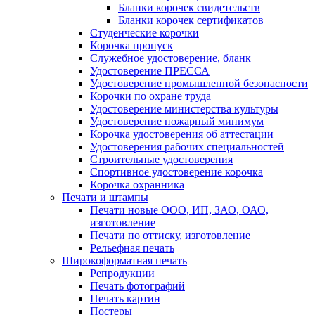
Бланки корочек свидетельств
Бланки корочек сертификатов
Студенческие корочки
Корочка пропуск
Служебное удостоверение, бланк
Удостоверение ПРЕССА
Удостоверение промышленной безопасности
Корочки по охране труда
Удостоверение министерства культуры
Удостоверение пожарный минимум
Корочка удостоверения об аттестации
Удостоверения рабочих специальностей
Строительные удостоверения
Спортивное удостоверение корочка
Корочка охранника
Печати и штампы
Печати новые ООО, ИП, ЗАО, ОАО,
изготовление
Печати по оттиску, изготовление
Рельефная печать
Широкоформатная печать
Репродукции
Печать фотографий
Печать картин
Постеры