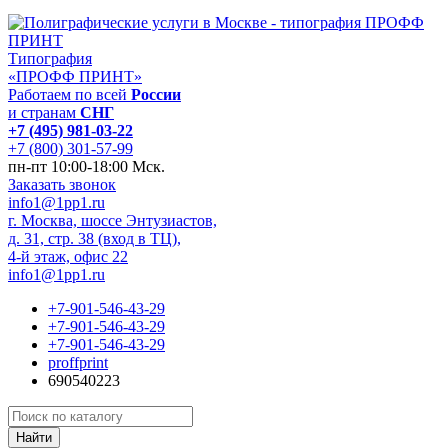
Типография
«ПРОФФ ПРИНТ»
Работаем по всей
России
и странам
СНГ
+7 (495) 981-03-22
+7 (800) 301-57-99
пн-пт 10:00-18:00 Мск.
Заказать звонок
info1@1pp1.ru
г. Москва, шоссе Энтузиастов,
д. 31, стр. 38 (вход в ТЦ),
4-й этаж, офис 22
info1@1pp1.ru
+7-901-546-43-29
+7-901-546-43-29
+7-901-546-43-29
proffprint
690540223