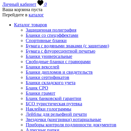
Личный кабинет
0
Ваша корзина пуста
Перейдите в
каталог
Каталог товаров
Защищенная полиграфия
Бланки со спецэффектами
Спортивные бланки
Бумага с водяными знаками (с защитами)
Бумага с флуоресцентной печатью
Бланки универсальные
Свободные бланки с гравюрами
Бланки векселей
Бланки дипломов и свидетельств
Бланки сертификатов
Бланки складского учета
Бланк СРО
Бланки грамот
Бланк банковской гарантии
БСО туристическая путевка
Наклейки голограммы
Лейблы для рельефной печати
Звездочки (конгривки) нотариальные
Приборы контроля подлинности документов
Адресные папки