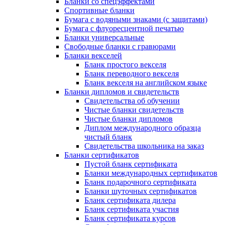
Бланки со спецэффектами
Спортивные бланки
Бумага с водяными знаками (с защитами)
Бумага с флуоресцентной печатью
Бланки универсальные
Свободные бланки с гравюрами
Бланки векселей
Бланк простого векселя
Бланк переводного векселя
Бланк векселя на английском языке
Бланки дипломов и свидетельств
Свидетельства об обучении
Чистые бланки свидетельств
Чистые бланки дипломов
Диплом международного образца
чистый бланк
Свидетельства школьника на заказ
Бланки сертификатов
Пустой бланк сертификата
Бланки международных сертификатов
Бланк подарочного сертификата
Бланки шуточных сертификатов
Бланк сертификата дилера
Бланк сертификата участия
Бланк сертификата курсов