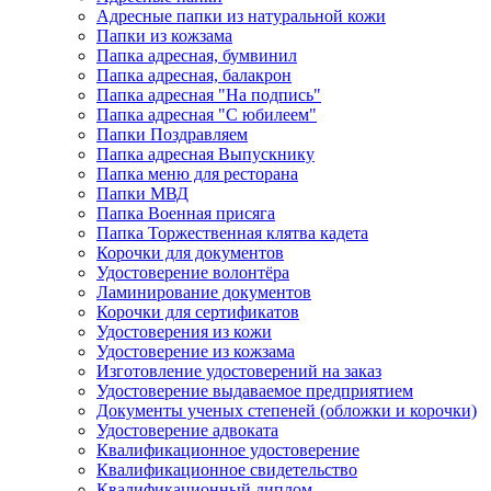
Адресные папки из натуральной кожи
Папки из кожзама
Папка адресная, бумвинил
Папка адресная, балакрон
Папка адресная "На подпись"
Папка адресная "C юбилеем"
Папки Поздравляем
Папка адресная Выпускнику
Папка меню для ресторана
Папки МВД
Папка Военная присяга
Папка Торжественная клятва кадета
Корочки для документов
Удостоверение волонтёра
Ламинирование документов
Корочки для сертификатов
Удостоверения из кожи
Удостоверение из кожзама
Изготовление удостоверений на заказ
Удостоверение выдаваемое предприятием
Документы ученых степеней (обложки и корочки)
Удостоверение адвоката
Квалификационное удостоверение
Квалификационное свидетельство
Квалификационный диплом