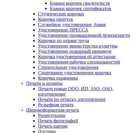
Бланки корочек свидетельств
Бланки корочек сертификатов
Студенческие корочки
Корочка пропуск
Служебное удостоверение, бланк
Удостоверение ПРЕССА
Удостоверение промышленной безопасности
Корочки по охране труда
Удостоверение министерства культуры
Удостоверение пожарный минимум
Корочка удостоверения об аттестации
Удостоверения рабочих специальностей
Строительные удостоверения
Спортивное удостоверение корочка
Корочка охранника
Печати и штампы
Печати новые ООО, ИП, ЗАО, ОАО,
изготовление
Печати по оттиску, изготовление
Рельефная печать
Широкоформатная печать
Репродукции
Печать фотографий
Печать картин
Постеры