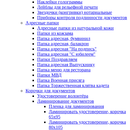
Наклейки голограммы
Лейблы для рельефной печати
Звездочки (конгривки) нотариальные
Приборы контроля подлинности документов
Адресные папки
Адресные папки из натуральной кожи
Папки из кожзама
Папка адресная, бумвинил
Папка адресная, балакрон
Папка адресная "На подпись"
Папка адресная "C юбилеем"
Папки Поздравляем
Папка адресная Выпускнику
Папка меню для ресторана
Папки МВД
Папка Военная присяга
Папка Торжественная клятва кадета
Корочки для документов
Удостоверение волонтёра
Ламинирование документов
Пленка для ламинирования
Ламинировать удостоверение, корочка
65х95
Ламинировать удостоверение, корочка
80х105